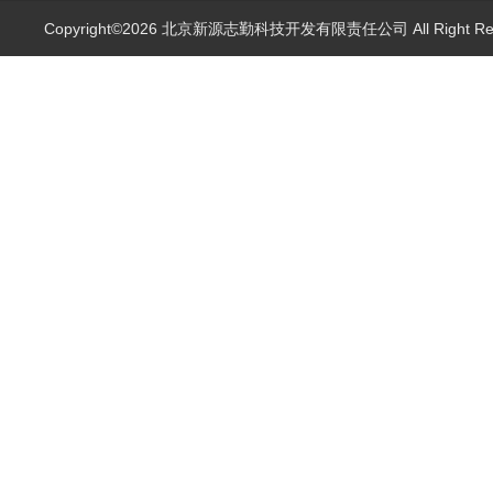
Copyright©2026 北京新源志勤科技开发有限责任公司 All Right R