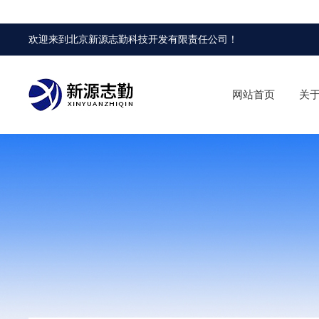
欢迎来到
北京新源志勤科技开发有限责任公司
！
网站首页
关